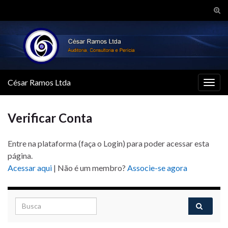
Alte
form
de
pesq
César Ramos Ltda
Alter
nave
Verificar Conta
Entre na plataforma (faça o Login) para poder acessar esta
página.
Acessar aqui
| Não é um membro?
Associe-se agora