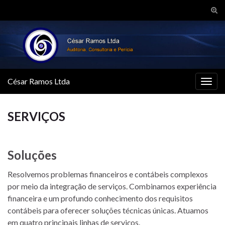
Alte
form
de
pesq
César Ramos Ltda
Alter
nave
SERVIÇOS
Soluções
Resolvemos problemas financeiros e contábeis complexos
por meio da integração de serviços. Combinamos experiência
financeira e um profundo conhecimento dos requisitos
contábeis para oferecer soluções técnicas únicas. Atuamos
em quatro principais linhas de serviços.